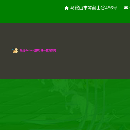
马鞍山市琴藏山谷456号