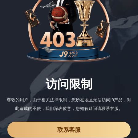
访问限制
尊敬的用户，由于相关法律限制，您所在地区无法访问J9产品，对
此造成的不便，我们深表歉意，您如有疑问请联系客服。
联系客服